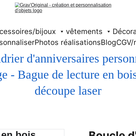
cessoires/bijoux
vêtements
Décora
sonnaliser
Photos réalisations
Blog
CGV/
drier d'anniversaires person
découpe laser
Boucle d'