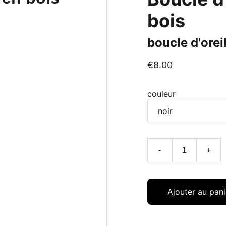
bois
boucle d'oreil
€8.00
couleur
-
+
Ajouter au pani