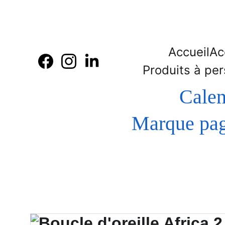
Accueil
Ac
Produits à per
Calen
 Marque page - Bague de lecture en bois  gravure et 