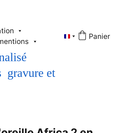
tion
Panier
mentions
nalisé
oreille Africa 2 en