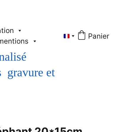
tion
Panier
mentions
nalisé
léphant 20*15cm