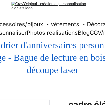
cessoires/bijoux
vêtements
Décora
sonnaliser
Photos réalisations
Blog
CGV/
drier d'anniversaires person
découpe laser
cadre é