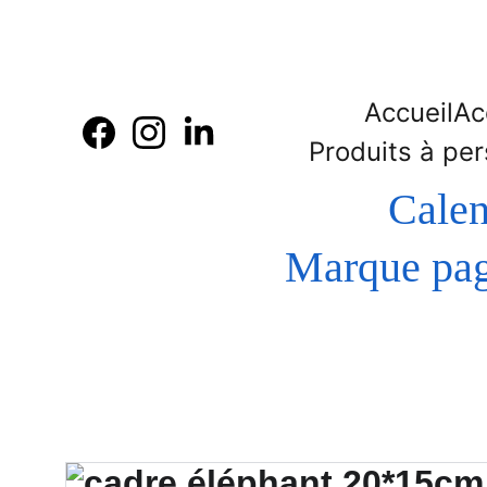
Accueil
Ac
Produits à per
Calen
 Marque page - Bague de lecture en bois  gravure et 