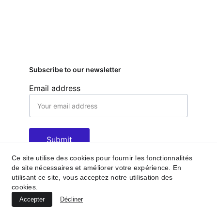
Subscribe to our newsletter
Email address
Submit
Ce site utilise des cookies pour fournir les fonctionnalités
de site nécessaires et améliorer votre expérience. En
utilisant ce site, vous acceptez notre utilisation des
Contacts
Réseaux sociaux
cookies.
benoitliot14@gmail.com
Accepter
Décliner
(+33) 0679823740