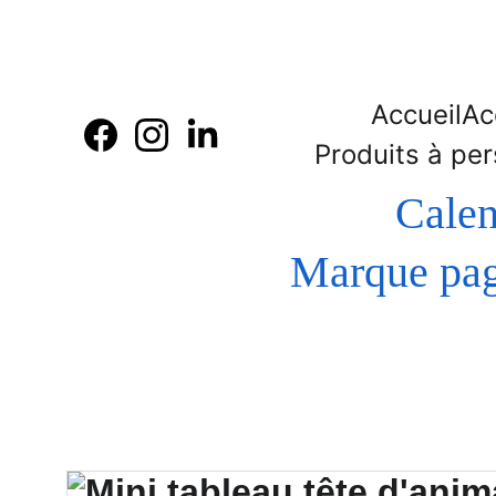
Accueil
Ac
Produits à per
Calen
 Marque page - Bague de lecture en bois  gravure et 