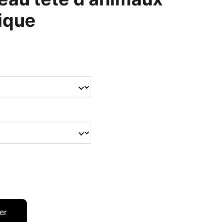
ique
er