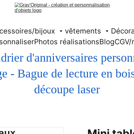
cessoires/bijoux
vêtements
Décora
sonnaliser
Photos réalisations
Blog
CGV/
drier d'anniversaires person
découpe laser
Mini tab