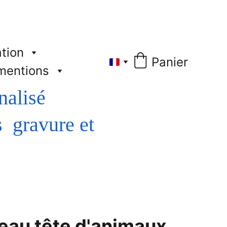
tion
Panier
mentions
nalisé
leau tête d'animaux