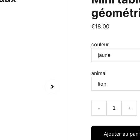
géométr
€18.00
couleur
animal
-
+
Ajouter au pani