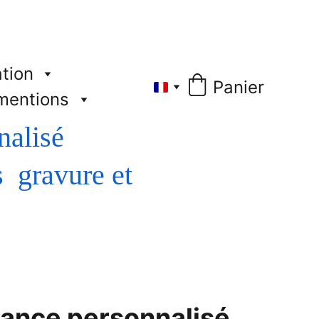
tion
Panier
mentions
nalisé
liance personnalisé