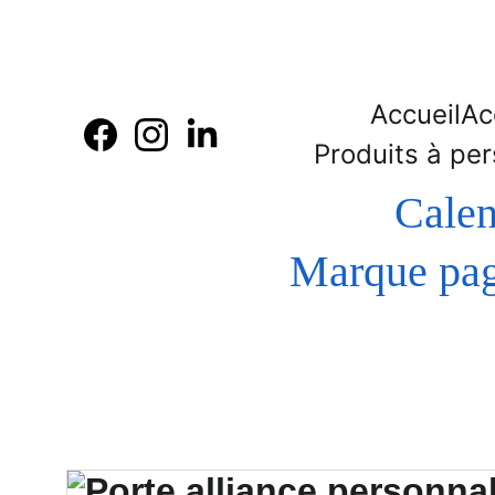
Accueil
Ac
Produits à per
Calen
 Marque page - Bague de lecture en bois  gravure et 