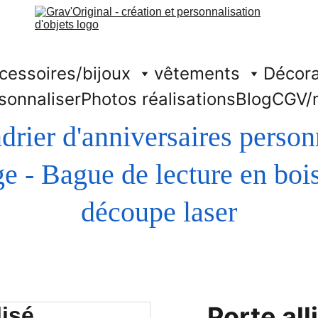
cessoires/bijoux
vêtements
Décora
sonnaliser
Photos réalisations
Blog
CGV/
drier d'anniversaires person
découpe laser
Porte al