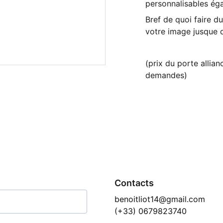
personnalisables éga
Bref de quoi faire d
votre image jusque d
(prix du porte allian
demandes)
Contacts
benoitliot14@gmail.com
(+33) 0679823740