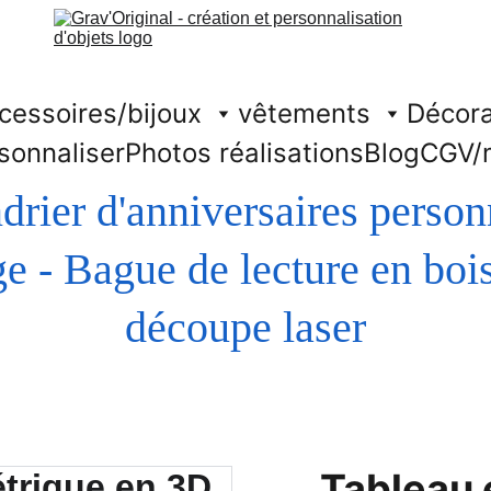
cessoires/bijoux
vêtements
Décora
sonnaliser
Photos réalisations
Blog
CGV/
drier d'anniversaires person
découpe laser
Tableau 