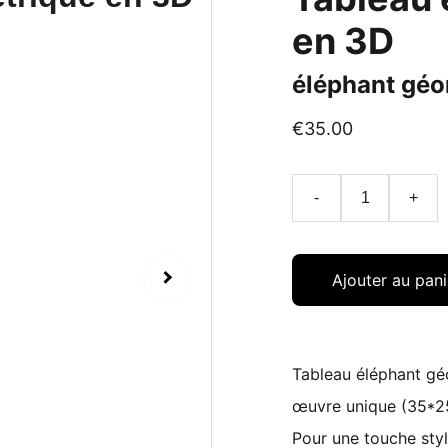
en 3D
éléphant géom
€35.00
-
+
Ajouter au pani
Tableau éléphant g
œuvre unique (35*
Pour une touche styl