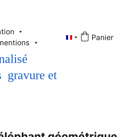
tion
Panier
mentions
nalisé
éléphant géométrique