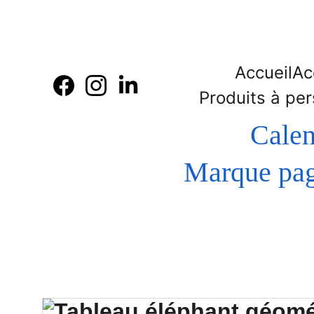
Accueil
Ac
Produits à per
Calen
 Marque page - Bague de lecture en bois  gravure et 